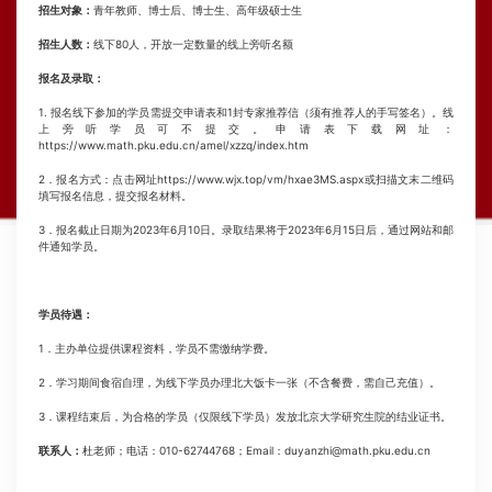
招生对象：
青年教师、博士后、博士生、高年级硕士生
招生人数：
线下
80
人，开放一定数量的线上旁听名额
报名及录取：
1.
报名线下参加的学员需提交申请表和
1
封专家推荐信（须有推荐人的手写签名）。线
上旁听学员可不提交。申请表下载网址：
https://www.math.pku.edu.cn/amel/xzzq/index.htm
2
．报名方式：点击网址
https://www.wjx.top/vm/hxae3MS.aspx
或扫描文末二维码
填写报名信息，提交报名材料。
3
．报名截止日期为
2023
年
6
月
10
日。录取结果将于
2023
年
6
月
15
日后，通过网站和邮
件通知学员。
学员待遇：
1
．主办单位提供课程资料，学员不需缴纳学费。
2
．学习期间食宿自理，为线下学员办理北大饭卡一张（不含餐费，需自己充值）。
3
．课程结束后，为合格的学员（仅限线下学员）发放北京大学研究生院的结业证书。
联系人：
杜老师；电话：
010-62744768
；Email：duyanzhi@math.pku.edu.cn