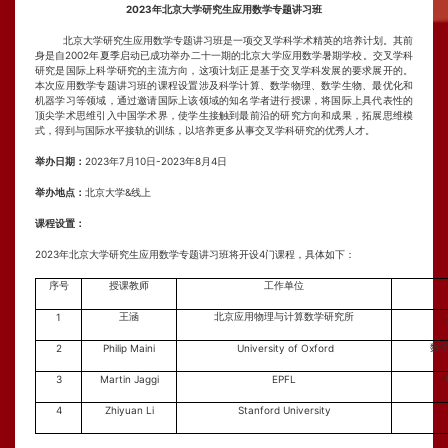
2023
年北京大学研究生应用数学专题讲习班
北京大学研究生应用数学专题讲习班是一项交叉学科学术精英的培养计划。其前
身是自
2002
年夏季启动已成功举办二十一期的北京大学应用数学暑期学校。交叉学科
研究是国际上科学研究的主流方向，这项计划正是基于交叉学科发展的要求展开的。
本次应用数学专题讲习班的课程设置涉及科学计算、数学物理、数学生物、最优化和
机器学习等领域，通过邀请国际上该领域的知名学者进行授课，将国际上具代表性的
顶尖学术思维引入中国学术界，使学生接触到最前沿的研究方向和成果，拓展思维模
式，得到与国际水平接轨的训练，以培养更多从事交叉学科研究的优秀人才。
举办日期：
2023
年
7
月
10
日
-2023
年
8
月
4
日
举办地点：
北京大学
&
线上
课程设置：
2023年北京大学研究生应用数学专题讲习班将开设
4
门课程，具体如下：
序号
授课教师
工作单位
1
王涵
北京应用物理与计算数学研究所
2
Philip Maini
University of Oxford
数
3
Martin Jaggi
EPFL
4
Zhiyuan Li
Stanford University