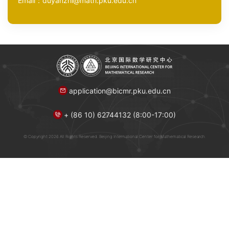
Email：duyanzhi@math.pku.edu.cn
application@bicmr.pku.edu.cn
+ (86 10) 62744132 (8:00-17:00)
© Copyright 2026 All Rights Reserved. Beijing International Center for Mathematical Research.